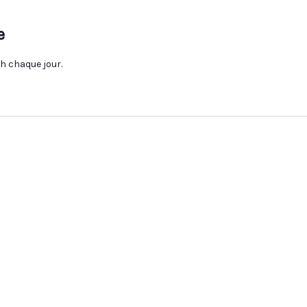
e
6h chaque jour.