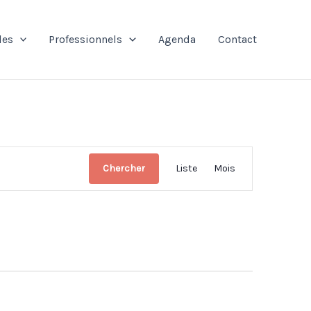
les
Professionnels
Agenda
Contact
Navigation
Chercher
Liste
Mois
de
vues
Évènement