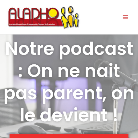
Notre podcast
: On ne nait
pas parent, on
le devient !