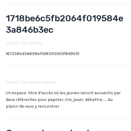
1718be6c5fb2064f019584e
3a846b3ec
Divers
/ Par
Aladho
167256bd36699e1fd18393929f6d9bf2
Divers
/ Par
Admin Aladho
Un espace libre d’accès où les jeunes seront accueillis par
deux référentes pour papoter, lire, jouer, débattre…… Au
plaisir de vous y rencontrer