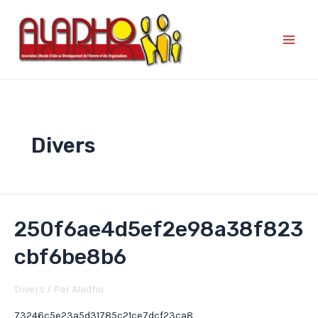
Divers
250f6ae4d5ef2e98a38f823
cbf6be8b6
Divers
/ Par
Aladho
73246c5e23a5d31785c21ce7dcf23ca8