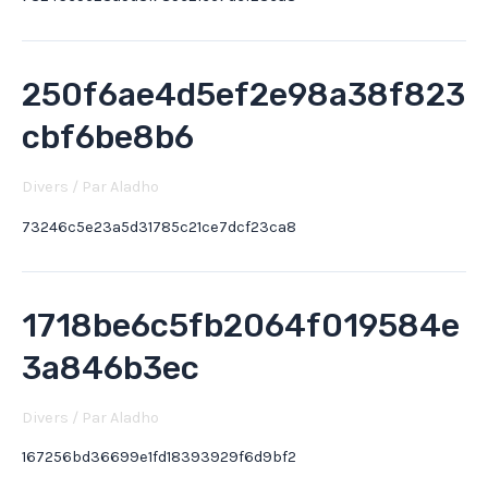
250f6ae4d5ef2e98a38f823
cbf6be8b6
Divers
/ Par
Aladho
73246c5e23a5d31785c21ce7dcf23ca8
1718be6c5fb2064f019584e
3a846b3ec
Divers
/ Par
Aladho
167256bd36699e1fd18393929f6d9bf2