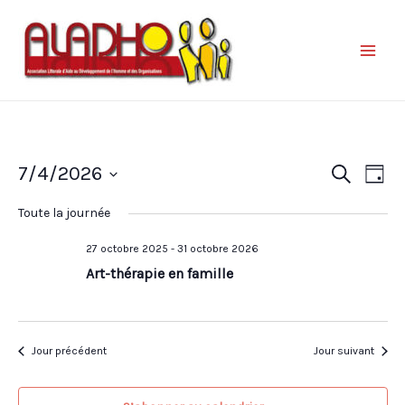
Nav
Reche
7/4/2026
Recherche
Jour
de
et
Sélectionnez
vue
Toute la journée
une
naviga
Év
date.
27 octobre 2025
-
31 octobre 2026
de
Art-thérapie en famille
vues
Évène
Jour précédent
Jour suivant