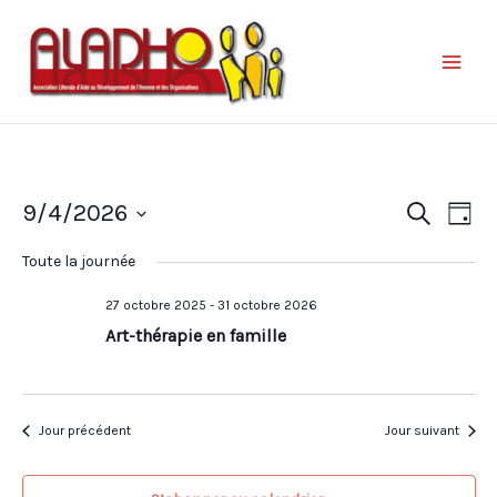
Nav
Reche
9/4/2026
Recherche
Jour
de
et
Sélectionnez
vue
Toute la journée
une
naviga
Év
date.
27 octobre 2025
-
31 octobre 2026
de
Art-thérapie en famille
vues
Évène
Jour précédent
Jour suivant