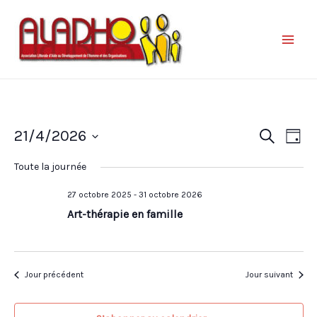
Nav
Reche
21/4/2026
Recherche
Jour
de
et
Sélectionnez
vue
Toute la journée
une
naviga
Év
date.
27 octobre 2025
-
31 octobre 2026
de
Art-thérapie en famille
vues
Évène
Jour précédent
Jour suivant