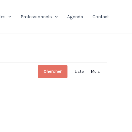
les
Professionnels
Agenda
Contact
Navigation
Chercher
Liste
Mois
de
vues
Évènement