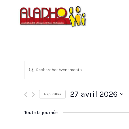
Recherche
Saisir
mot-
et
clé.
navigation
Rechercher
27 avril 2026
Aujourd'hui
Évènements
de
Sélectionnez
par
vues
une
mot-
Toute la journée
date.
clé.
Évènements