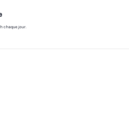
e
6h chaque jour.