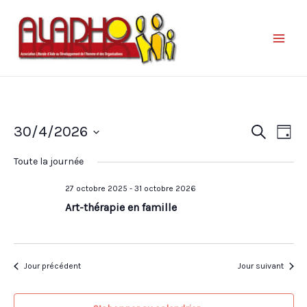
Nav
Reche
30/4/2026
Recherche
Jour
de
et
Sélectionnez
vue
Toute la journée
une
naviga
Év
date.
27 octobre 2025
-
31 octobre 2026
de
Art-thérapie en famille
vues
Évène
Jour précédent
Jour suivant