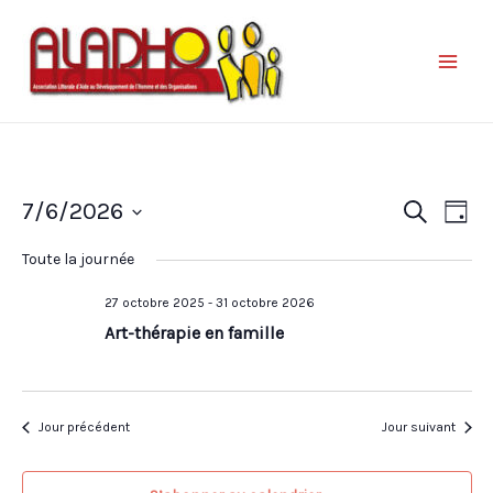
Nav
Reche
7/6/2026
Recherche
Jour
de
et
Sélectionnez
vue
Toute la journée
une
naviga
Év
date.
27 octobre 2025
-
31 octobre 2026
de
Art-thérapie en famille
vues
Évène
Jour précédent
Jour suivant