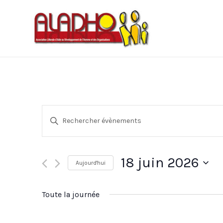
Recherche
Saisir
mot-
et
clé.
navigation
Rechercher
18 juin 2026
Aujourd'hui
Évènements
de
Sélectionnez
par
vues
une
mot-
Toute la journée
date.
clé.
Évènements