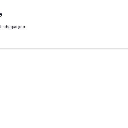
e
6h chaque jour.