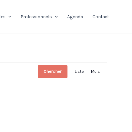
les
Professionnels
Agenda
Contact
Navigation
Chercher
Liste
Mois
de
vues
Évènement