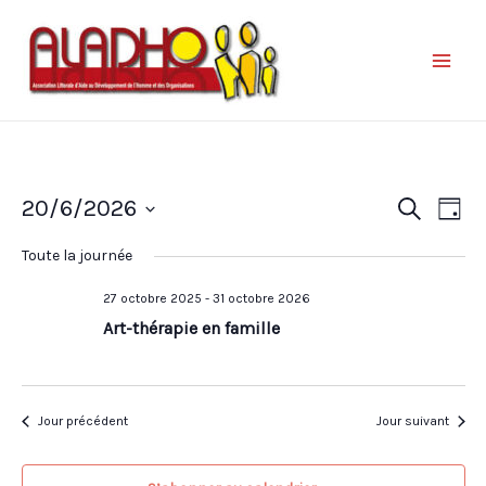
Nav
Reche
20/6/2026
Recherche
Jour
de
et
Sélectionnez
vue
Toute la journée
une
naviga
Év
date.
27 octobre 2025
-
31 octobre 2026
de
Art-thérapie en famille
vues
Évène
Jour précédent
Jour suivant