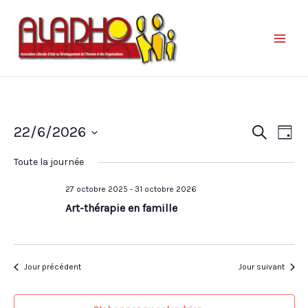
Nav
Reche
22/6/2026
Recherche
Jour
de
et
Sélectionnez
vue
Toute la journée
une
naviga
Év
date.
27 octobre 2025
-
31 octobre 2026
de
Art-thérapie en famille
vues
Évène
Jour précédent
Jour suivant