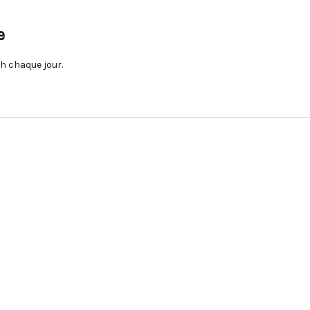
e
6h chaque jour.