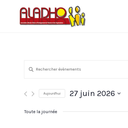
Recherche
Saisir
mot-
et
clé.
navigation
Rechercher
27 juin 2026
Aujourd'hui
Évènements
de
Sélectionnez
par
vues
une
mot-
Toute la journée
date.
clé.
Évènements