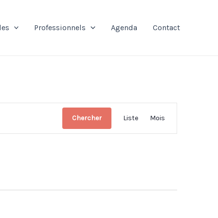
les
Professionnels
Agenda
Contact
Navigation
Chercher
Liste
Mois
de
vues
Évènement