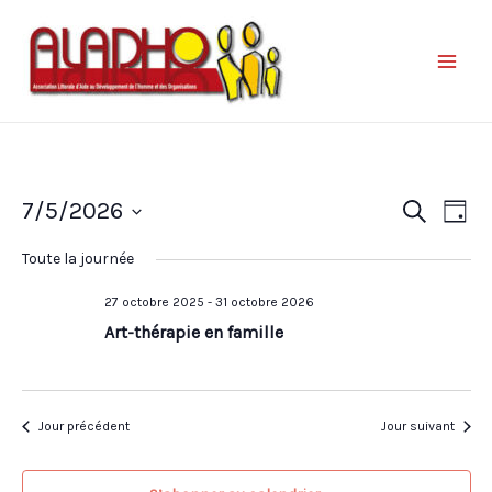
Nav
Reche
7/5/2026
Recherche
Jour
de
et
Sélectionnez
vue
Toute la journée
une
naviga
Év
date.
27 octobre 2025
-
31 octobre 2026
de
Art-thérapie en famille
vues
Évène
Jour précédent
Jour suivant