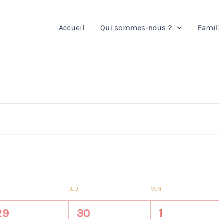
Accueil
Qui sommes-nous ?
Famil
JEU
VEN
1
1
29
30
1