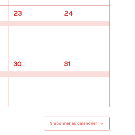
1
1
23
24
évènement,
évènement,
1
1
30
31
évènement,
évènement,
S’abonner au calendrier