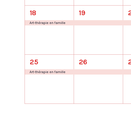
1
1
1
18
19
évènement,
évènement,
Art-thérapie en famille
1
1
1
25
26
évènement,
évènement,
Art-thérapie en famille