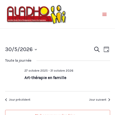
Nav
Reche
30/5/2026
Recherche
Jour
de
et
Sélectionnez
vue
Toute la journée
une
naviga
Év
date.
27 octobre 2025
-
31 octobre 2026
de
Art-thérapie en famille
vues
Évène
Jour précédent
Jour suivant