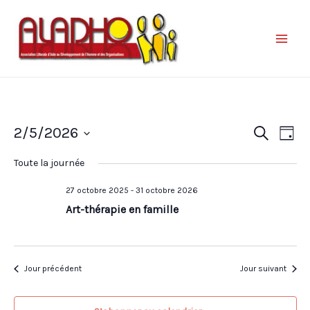
Nav
Reche
2/5/2026
Recherche
Jour
de
et
Sélectionnez
vue
Toute la journée
une
naviga
Év
date.
27 octobre 2025
-
31 octobre 2026
de
Art-thérapie en famille
vues
Évène
Jour précédent
Jour suivant