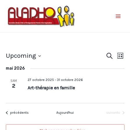
Nav
Reche
Upcoming
Recherche
Liste
de
et
Sélectionnez
vue
mai 2026
une
naviga
Év
date.
27 octobre 2025
-
31 octobre 2026
de
SAM
2
Art-thérapie en famille
vues
Évène
Évènements
Évènements
précédents
Aujourd'hui
suivants