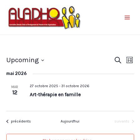
Nav
Reche
Upcoming
Recherche
Liste
de
et
Sélectionnez
vue
mai 2026
une
naviga
Év
date.
27 octobre 2025
-
31 octobre 2026
de
MAR
12
Art-thérapie en famille
vues
Évène
Évènements
Évènements
précédents
Aujourd'hui
suivants