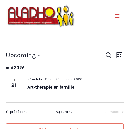
Nav
Reche
Upcoming
Recherche
Liste
de
et
Sélectionnez
vue
mai 2026
une
naviga
Év
date.
27 octobre 2025
-
31 octobre 2026
de
JEU
21
Art-thérapie en famille
vues
Évène
Évènements
Évènements
précédents
Aujourd'hui
suivants