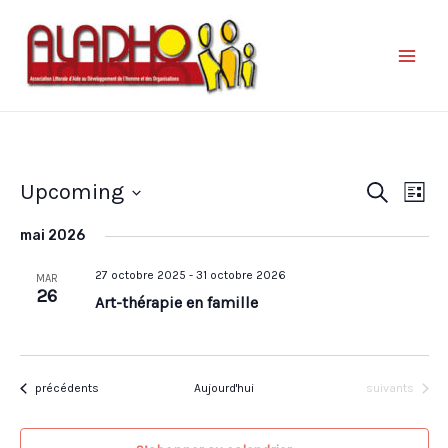
Nav
Reche
Upcoming
Recherche
Liste
de
et
Sélectionnez
vue
mai 2026
une
naviga
Év
date.
27 octobre 2025
-
31 octobre 2026
de
MAR
26
Art-thérapie en famille
vues
Évène
Évènements
Évènements
précédents
Aujourd'hui
suivants