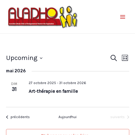
Nav
Reche
Upcoming
Recherche
Liste
de
et
Sélectionnez
vue
mai 2026
une
naviga
Év
date.
27 octobre 2025
-
31 octobre 2026
de
DIM
31
Art-thérapie en famille
vues
Évène
Évènements
Évènements
précédents
Aujourd'hui
suivants